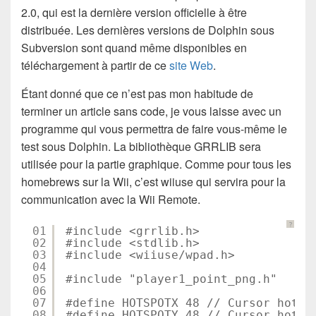
2.0, qui est la dernière version officielle à être
distribuée. Les dernières versions de Dolphin sous
Subversion sont quand même disponibles en
téléchargement à partir de ce
site Web
.
Étant donné que ce n’est pas mon habitude de
terminer un article sans code, je vous laisse avec un
programme qui vous permettra de faire vous-même le
test sous Dolphin. La bibliothèque GRRLIB sera
utilisée pour la partie graphique. Comme pour tous les
homebrews sur la Wii, c’est wiiuse qui servira pour la
communication avec la Wii Remote.
?
01
#include <grrlib.h>
02
#include <stdlib.h>
03
#include <wiiuse/wpad.h>
04
05
#include "player1_point_png.h"
06
07
#define HOTSPOTX 48 // Cursor hot s
08
#define HOTSPOTY 48 // Cursor hot s