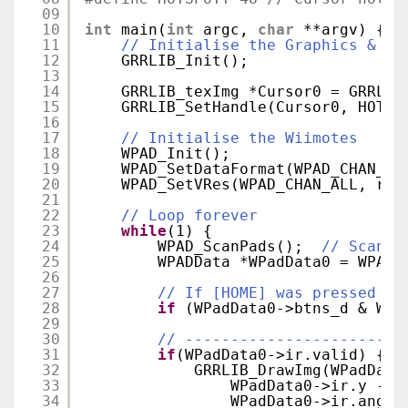
09
10
int
main(
int
argc, 
char
**argv) {
11
// Initialise the Graphics & Vi
12
GRRLIB_Init();
13
14
GRRLIB_texImg *Cursor0 = GRRLIB
15
GRRLIB_SetHandle(Cursor0, HOTSP
16
17
// Initialise the Wiimotes
18
WPAD_Init();
19
WPAD_SetDataFormat(WPAD_CHAN_AL
20
WPAD_SetVRes(WPAD_CHAN_ALL, rmo
21
22
// Loop forever
23
while
(1) {
24
WPAD_ScanPads();  
// Scan t
25
WPADData *WPadData0 = WPAD_
26
27
// If [HOME] was pressed on
28
if
(WPadData0->btns_d & WPA
29
30
// ------------------------
31
if
(WPadData0->ir.valid) {
32
GRRLIB_DrawImg(WPadData
33
WPadData0->ir.y - H
34
WPadData0->ir.angle