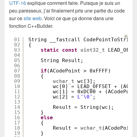
UTF-16
explique comment faire. Puisque je suis un
peu paresseux, j’ai finalement pris une partie du code
sur ce
site web
. Voici ce que ça donne dans une
fonction C++Builder.
?
01
String __fastcall CodePointToString
02
{
03
static
const
uint32_t
LEAD_OFFS
04
05
String Result;
06
07
if
(ACodePoint > 0xFFFF)
08
{
09
wchar_t
wc[3];
10
wc[0] = LEAD_OFFSET + (ACod
11
wc[1] = 0xDC00 + (ACodePoin
12
wc[2] = 
L'\0'
;
13
14
Result = String(wc);
15
}
16
else
17
{
18
Result = 
wchar_t
(ACodePoint
19
}