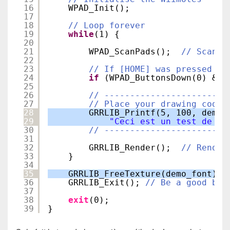
16
WPAD_Init();
17
18
// Loop forever
19
while
(1) {
20
21
WPAD_ScanPads();  
// Scan t
22
23
// If [HOME] was pressed on
24
if
(WPAD_ButtonsDown(0) & W
25
26
// ------------------------
27
// Place your drawing code 
28
GRRLIB_Printf(5, 100, demo_
29
"Ceci est un test de te
30
// ------------------------
31
32
GRRLIB_Render();  
// Render
33
}
34
35
GRRLIB_FreeTexture(demo_font);
36
GRRLIB_Exit(); 
// Be a good boy
37
38
exit
(0);
39
}