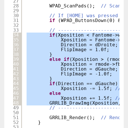
27
28
WPAD_ScanPads();  
// Scan t
29
30
// If [HOME] was pressed on
31
if
(WPAD_ButtonsDown(0) & W
32
33
// ------------------------
34
if
(Xposition < Fantome->w /
35
Xposition = Fantome->w 
36
Direction = dDroite; 
//
37
FlipImage = 1.0f;    
//
38
}
39
else
if
(Xposition > (rmode-
40
Xposition = rmode->fbWi
41
Direction = dGauche; 
//
42
FlipImage = -1.0f;   
//
43
}
44
if
(Direction == dGauche)
45
Xposition -= 1.5f; 
// O
46
else
47
Xposition += 1.5f; 
// O
48
GRRLIB_DrawImg(Xposition, 1
49
// ------------------------
50
51
GRRLIB_Render();  
// Render
52
}
53