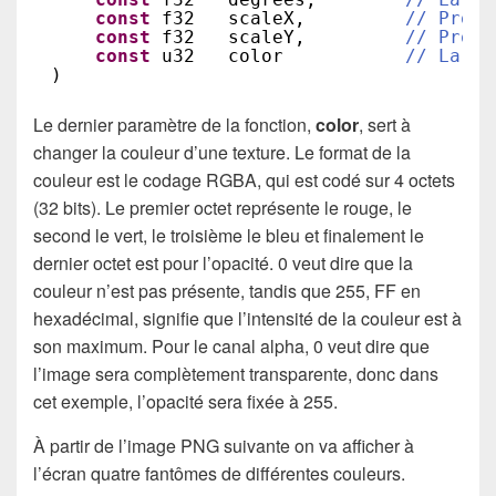
const
f32   scaleX,         
// Propo
const
f32   scaleY,         
// Propo
const
u32   color           
// La co
)
Le dernier paramètre de la fonction,
color
, sert à
changer la couleur d’une texture. Le format de la
couleur est le codage RGBA, qui est codé sur 4 octets
(32 bits). Le premier octet représente le rouge, le
second le vert, le troisième le bleu et finalement le
dernier octet est pour l’opacité. 0 veut dire que la
couleur n’est pas présente, tandis que 255, FF en
hexadécimal, signifie que l’intensité de la couleur est à
son maximum. Pour le canal alpha, 0 veut dire que
l’image sera complètement transparente, donc dans
cet exemple, l’opacité sera fixée à 255.
À partir de l’image PNG suivante on va afficher à
l’écran quatre fantômes de différentes couleurs.