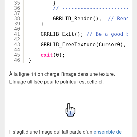
35
}
36
// ------------------------
37
38
GRRLIB_Render();  
// Render
39
}
40
41
GRRLIB_Exit(); 
// Be a good boy
42
43
GRRLIB_FreeTexture(Cursor0);
44
45
exit
(0);
46
}
À la ligne 14 on charge l’image dans une texture.
L’image utilisée pour le pointeur est celle-ci:
Il s’agit d’une image qui fait partie d’un
ensemble de