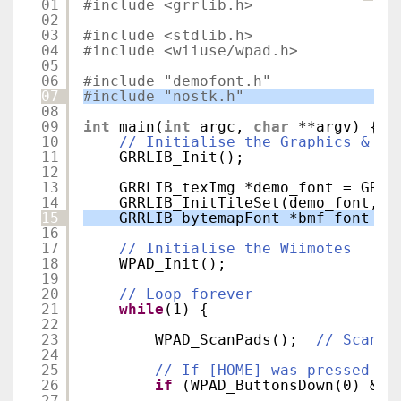
01
#include <grrlib.h>
02
03
#include <stdlib.h>
04
#include <wiiuse/wpad.h>
05
06
#include "demofont.h"
07
#include "nostk.h"
08
09
int
main(
int
argc, 
char
**argv) {
10
// Initialise the Graphics & Vi
11
GRRLIB_Init();
12
13
GRRLIB_texImg *demo_font = GRRL
14
GRRLIB_InitTileSet(demo_font, 1
15
GRRLIB_bytemapFont *bmf_font = 
16
17
// Initialise the Wiimotes
18
WPAD_Init();
19
20
// Loop forever
21
while
(1) {
22
23
WPAD_ScanPads();  
// Scan t
24
25
// If [HOME] was pressed on
26
if
(WPAD_ButtonsDown(0) & W
27