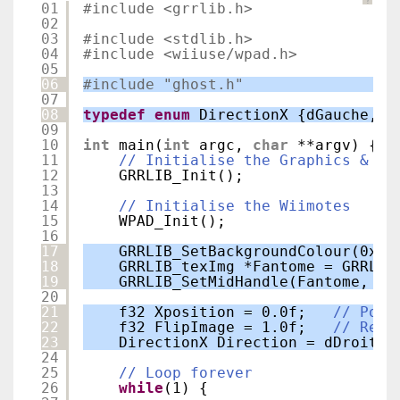
?
01
#include <grrlib.h>
02
03
#include <stdlib.h>
04
#include <wiiuse/wpad.h>
05
06
#include "ghost.h"
07
08
typedef
enum
DirectionX {dGauche, d
09
10
int
main(
int
argc, 
char
**argv) {
11
// Initialise the Graphics & Vi
12
GRRLIB_Init();
13
14
// Initialise the Wiimotes
15
WPAD_Init();
16
17
GRRLIB_SetBackgroundColour(0xFE
18
GRRLIB_texImg *Fantome = GRRLIB
19
GRRLIB_SetMidHandle(Fantome, 
tr
20
21
f32 Xposition = 0.0f;   
// Posi
22
f32 FlipImage = 1.0f;   
// Reto
23
DirectionX Direction = dDroite;
24
25
// Loop forever
26
while
(1) {