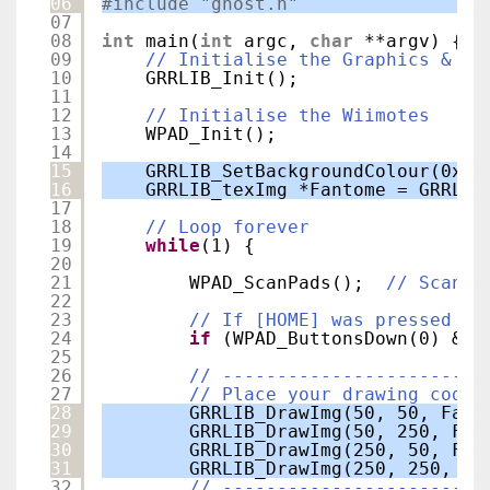
06
#include "ghost.h"
07
08
int
main(
int
argc, 
char
**argv) {
09
// Initialise the Graphics & Vi
10
GRRLIB_Init();
11
12
// Initialise the Wiimotes
13
WPAD_Init();
14
15
GRRLIB_SetBackgroundColour(0xFE
16
GRRLIB_texImg *Fantome = GRRLIB
17
18
// Loop forever
19
while
(1) {
20
21
WPAD_ScanPads();  
// Scan t
22
23
// If [HOME] was pressed on
24
if
(WPAD_ButtonsDown(0) & W
25
26
// ------------------------
27
// Place your drawing code 
28
GRRLIB_DrawImg(50, 50, Fant
29
GRRLIB_DrawImg(50, 250, Fan
30
GRRLIB_DrawImg(250, 50, Fan
31
GRRLIB_DrawImg(250, 250, Fa
32
// ------------------------