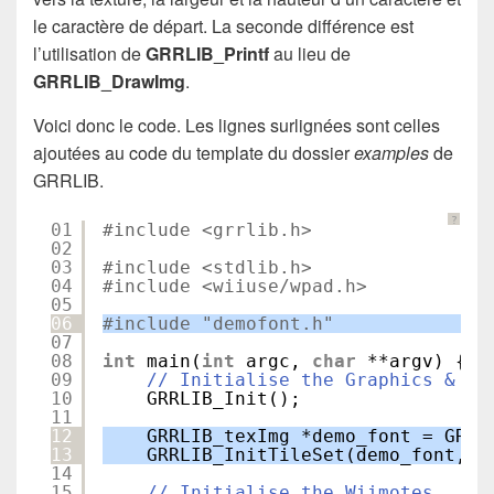
le caractère de départ. La seconde différence est
l’utilisation de
GRRLIB_Printf
au lieu de
GRRLIB_DrawImg
.
Voici donc le code. Les lignes surlignées sont celles
ajoutées au code du template du dossier
examples
de
GRRLIB.
?
01
#include <grrlib.h>
02
03
#include <stdlib.h>
04
#include <wiiuse/wpad.h>
05
06
#include "demofont.h"
07
08
int
main(
int
argc, 
char
**argv) {
09
// Initialise the Graphics & Vi
10
GRRLIB_Init();
11
12
GRRLIB_texImg *demo_font = GRRL
13
GRRLIB_InitTileSet(demo_font, 1
14
15
// Initialise the Wiimotes