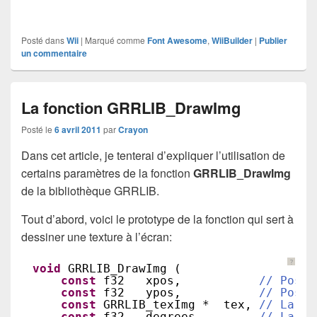
Posté dans
Wii
|
Marqué comme
Font Awesome
,
WiiBuilder
|
Publier
un commentaire
La fonction GRRLIB_DrawImg
Posté le
6 avril 2011
par
Crayon
Dans cet article, je tenterai d’expliquer l’utilisation de
certains paramètres de la fonction
GRRLIB_DrawImg
de la bibliothèque GRRLIB.
Tout d’abord, voici le prototype de la fonction qui sert à
dessiner une texture à l’écran:
?
void
GRRLIB_DrawImg (
const
f32   xpos,           
// Posit
const
f32   ypos,           
// Posit
const
GRRLIB_texImg *  tex, 
// La te
const
f32   degrees,        
// La ro