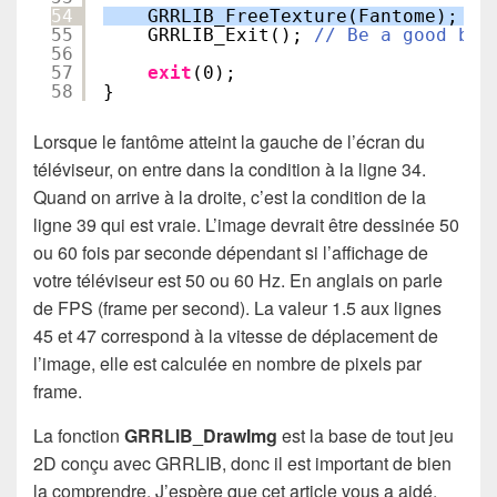
54
GRRLIB_FreeTexture(Fantome);
55
GRRLIB_Exit(); 
// Be a good boy
56
57
exit
(0);
58
}
Lorsque le fantôme atteint la gauche de l’écran du
téléviseur, on entre dans la condition à la ligne 34.
Quand on arrive à la droite, c’est la condition de la
ligne 39 qui est vraie. L’image devrait être dessinée 50
ou 60 fois par seconde dépendant si l’affichage de
votre téléviseur est 50 ou 60 Hz. En anglais on parle
de FPS (frame per second). La valeur 1.5 aux lignes
45 et 47 correspond à la vitesse de déplacement de
l’image, elle est calculée en nombre de pixels par
frame.
La fonction
GRRLIB_DrawImg
est la base de tout jeu
2D conçu avec GRRLIB, donc il est important de bien
la comprendre. J’espère que cet article vous a aidé.