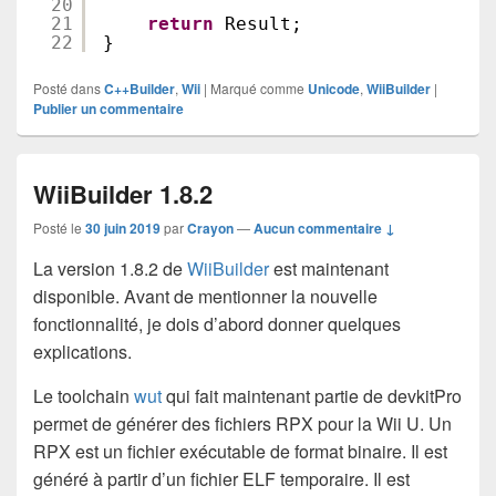
20
21
return
Result;
22
}
Posté dans
C++Builder
,
Wii
|
Marqué comme
Unicode
,
WiiBuilder
|
Publier un commentaire
WiiBuilder 1.8.2
Posté le
30 juin 2019
par
Crayon
—
Aucun commentaire ↓
La version 1.8.2 de
WiiBuilder
est maintenant
disponible. Avant de mentionner la nouvelle
fonctionnalité, je dois d’abord donner quelques
explications.
Le toolchain
wut
qui fait maintenant partie de devkitPro
permet de générer des fichiers RPX pour la Wii U. Un
RPX est un fichier exécutable de format binaire. Il est
généré à partir d’un fichier ELF temporaire. Il est