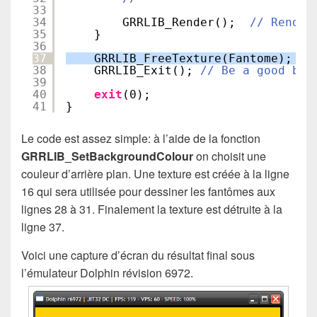
33
34
GRRLIB_Render();  
// Render
35
}
36
37
GRRLIB_FreeTexture(Fantome);
38
GRRLIB_Exit(); 
// Be a good boy
39
40
exit
(0);
41
}
Le code est assez simple: à l’aide de la fonction
GRRLIB_SetBackgroundColour
on choisit une
couleur d’arrière plan. Une texture est créée à la ligne
16 qui sera utilisée pour dessiner les fantômes aux
lignes 28 à 31. Finalement la texture est détruite à la
ligne 37.
Voici une capture d’écran du résultat final sous
l’émulateur Dolphin révision 6972.