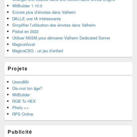
la
WiiBuilder 1.10.0
barre
Encore plus d’émotes dans Valheim
latérale
DALL-E une IA intéressante
Simplifier l’utilisation des émotes dans Valheim
Piskel en 2022
Utiliser NSSM pour démarrer Valheim Dedicated Server
MagicaVoxel
MagicaCSG : un jeu d’enfant
Projets
UsendMii
Dis-moi ton âge?
WiiBuilder
RGB To HEX
Photo ++
RPS Online
Publicité