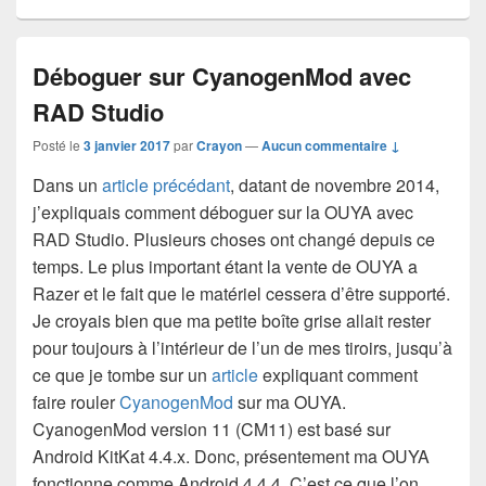
Déboguer sur CyanogenMod avec
RAD Studio
Posté le
3 janvier 2017
par
Crayon
—
Aucun commentaire ↓
Dans un
article précédant
, datant de novembre 2014,
j’expliquais comment déboguer sur la OUYA avec
RAD Studio. Plusieurs choses ont changé depuis ce
temps. Le plus important étant la vente de OUYA a
Razer et le fait que le matériel cessera d’être supporté.
Je croyais bien que ma petite boîte grise allait rester
pour toujours à l’intérieur de l’un de mes tiroirs, jusqu’à
ce que je tombe sur un
article
expliquant comment
faire rouler
CyanogenMod
sur ma OUYA.
CyanogenMod version 11 (CM11) est basé sur
Android KitKat 4.4.x. Donc, présentement ma OUYA
fonctionne comme Android 4.4.4. C’est ce que l’on