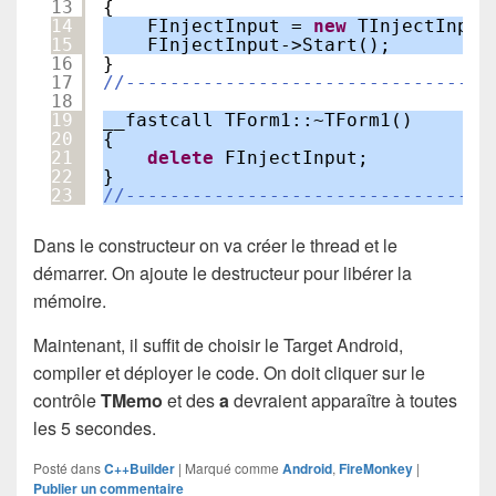
13
{
14
FInjectInput = 
new
TInjectInput
15
FInjectInput->Start();
16
}
17
//---------------------------------
18
19
__fastcall TForm1::~TForm1()
20
{
21
delete
FInjectInput;
22
}
23
//---------------------------------
Dans le constructeur on va créer le thread et le
démarrer. On ajoute le destructeur pour libérer la
mémoire.
Maintenant, il suffit de choisir le Target Android,
compiler et déployer le code. On doit cliquer sur le
contrôle
TMemo
et des
a
devraient apparaître à toutes
les 5 secondes.
Posté dans
C++Builder
|
Marqué comme
Android
,
FireMonkey
|
Publier un commentaire