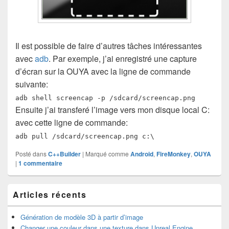
Il est possible de faire d’autres tâches intéressantes
avec
adb
. Par exemple, j’ai enregistré une capture
d’écran sur la OUYA avec la ligne de commande
suivante:
adb shell screencap -p /sdcard/screencap.png
Ensuite j’ai transferé l’image vers mon disque local C:
avec cette ligne de commande:
adb pull /sdcard/screencap.png c:\
Posté dans
C++Builder
|
Marqué comme
Android
,
FireMonkey
,
OUYA
|
1
commentaire
Zone
Articles récents
principale
de
widget
Génération de modèle 3D à partir d’image
pour
Changer une couleur dans une texture dans Unreal Engine