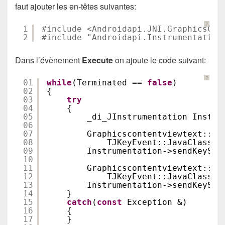
faut ajouter les en-têtes suivantes:
?
1
#include <Androidapi.JNI.GraphicsCon
2
#include "Androidapi.Instrumentation
Dans l’évènement
Execute
on ajoute le code suivant:
?
01
while
(Terminated == 
false
)
02
{
03
try
04
{
05
_di_JInstrumentation Instru
06
07
Graphicscontentviewtext::_d
08
TJKeyEvent::JavaClass->
09
Instrumentation->sendKeySyn
10
11
Graphicscontentviewtext::_d
12
TJKeyEvent::JavaClass->
13
Instrumentation->sendKeySyn
14
}
15
catch
(
const
Exception &)
16
{
17
}