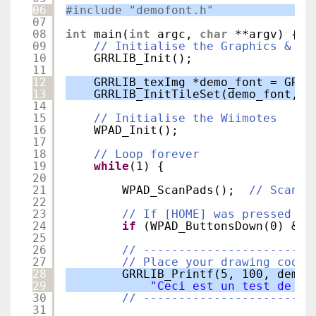
06
#include "demofont.h"
07
08
int
main(
int
argc, 
char
**argv) {
09
// Initialise the Graphics & Vi
10
GRRLIB_Init();
11
12
GRRLIB_texImg *demo_font = GRRL
13
GRRLIB_InitTileSet(demo_font, 1
14
15
// Initialise the Wiimotes
16
WPAD_Init();
17
18
// Loop forever
19
while
(1) {
20
21
WPAD_ScanPads();  
// Scan t
22
23
// If [HOME] was pressed on
24
if
(WPAD_ButtonsDown(0) & W
25
26
// ------------------------
27
// Place your drawing code 
28
GRRLIB_Printf(5, 100, demo_
29
"Ceci est un test de te
30
// ------------------------
31