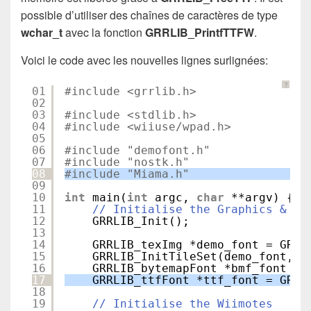
possible d’utiliser des chaînes de caractères de type
wchar_t
avec la fonction
GRRLIB_PrintfTTFW
.
Voici le code avec les nouvelles lignes surlignées:
?
01
#include <grrlib.h>
02
03
#include <stdlib.h>
04
#include <wiiuse/wpad.h>
05
06
#include "demofont.h"
07
#include "nostk.h"
08
#include "Miama.h"
09
10
int
main(
int
argc, 
char
**argv) {
11
// Initialise the Graphics & Vi
12
GRRLIB_Init();
13
14
GRRLIB_texImg *demo_font = GRRL
15
GRRLIB_InitTileSet(demo_font, 1
16
GRRLIB_bytemapFont *bmf_font = 
17
GRRLIB_ttfFont *ttf_font = GRRL
18
19
// Initialise the Wiimotes