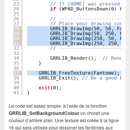
23
// If [HOME] was pressed on
24
if
(WPAD_ButtonsDown(0) & W
25
26
// ------------------------
27
// Place your drawing code 
28
GRRLIB_DrawImg(50, 50, Fant
29
GRRLIB_DrawImg(50, 250, Fan
30
GRRLIB_DrawImg(250, 50, Fan
31
GRRLIB_DrawImg(250, 250, Fa
32
// ------------------------
33
34
GRRLIB_Render();  
// Render
35
}
36
37
GRRLIB_FreeTexture(Fantome);
38
GRRLIB_Exit(); 
// Be a good boy
39
40
exit
(0);
41
}
Le code est assez simple: à l’aide de la fonction
GRRLIB_SetBackgroundColour
on choisit une
couleur d’arrière plan. Une texture est créée à la ligne
16 qui sera utilisée pour dessiner les fantômes aux