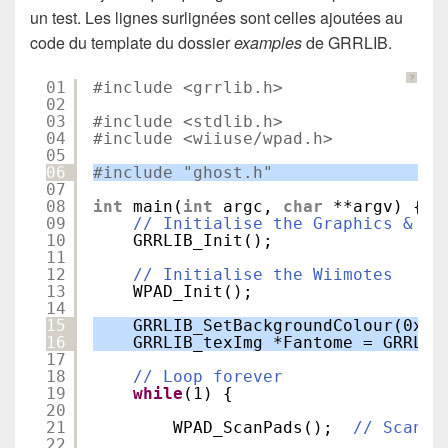
un test. Les lignes surlignées sont celles ajoutées au
code du template du dossier
examples
de GRRLIB.
?
01
#include <grrlib.h>
02
03
#include <stdlib.h>
04
#include <wiiuse/wpad.h>
05
06
#include "ghost.h"
07
08
int
main(
int
argc, 
char
**argv) {
09
// Initialise the Graphics & Vi
10
GRRLIB_Init();
11
12
// Initialise the Wiimotes
13
WPAD_Init();
14
15
GRRLIB_SetBackgroundColour(0xFE
16
GRRLIB_texImg *Fantome = GRRLIB
17
18
// Loop forever
19
while
(1) {
20
21
WPAD_ScanPads();  
// Scan t
22