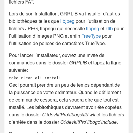
fichiers FAT.
Lors de son installation, GRRLIB va installer d’autres
bibliothèques telles que
libjpeg
pour l’utilisation de
fichiers JPEG, libpngu qui nécessite
libpng
et
zlib
pour
l’utilisation d’images PNG et enfin
FreeType
pour
l’utilisation de polices de caractères TrueType.
Pour lancer l’installateur, ouvrez une invite de
commandes dans le dossier
GRRLIB
et tapez la ligne
suivante:
make clean all install
Ceci pourrait prendre un peu de temps dépendant de
la puissance de votre ordinateur. Quand le défilement
de commande cessera, cela voudra dire que tout est
installé. Les bibliothèques devraient avoir été copiées
dans le dossier
C:\devkitPro\libogc\lib\wii
et les fichiers
d’entête dans le dossier
C:\devkitPro\libogc\include
.