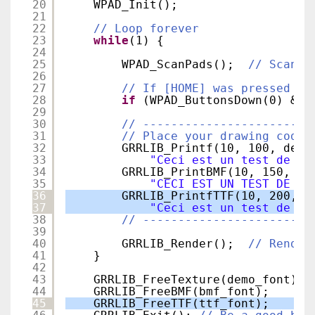
20
WPAD_Init();
21
22
// Loop forever
23
while
(1) {
24
25
WPAD_ScanPads();  
// Scan t
26
27
// If [HOME] was pressed on
28
if
(WPAD_ButtonsDown(0) & W
29
30
// ------------------------
31
// Place your drawing code 
32
GRRLIB_Printf(10, 100, demo
33
"Ceci est un test de te
34
GRRLIB_PrintBMF(10, 150, bm
35
"CECI EST UN TEST DE FI
36
GRRLIB_PrintfTTF(10, 200, t
37
"Ceci est un test de po
38
// ------------------------
39
40
GRRLIB_Render();  
// Render
41
}
42
43
GRRLIB_FreeTexture(demo_font);
44
GRRLIB_FreeBMF(bmf_font);
45
GRRLIB_FreeTTF(ttf_font);