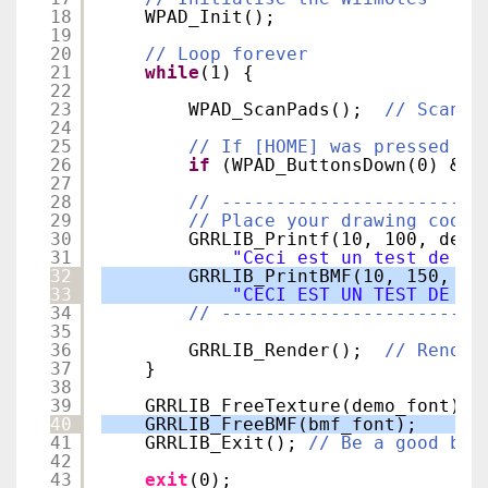
18
WPAD_Init();
19
20
// Loop forever
21
while
(1) {
22
23
WPAD_ScanPads();  
// Scan t
24
25
// If [HOME] was pressed on
26
if
(WPAD_ButtonsDown(0) & W
27
28
// ------------------------
29
// Place your drawing code 
30
GRRLIB_Printf(10, 100, demo
31
"Ceci est un test de te
32
GRRLIB_PrintBMF(10, 150, bm
33
"CECI EST UN TEST DE FI
34
// ------------------------
35
36
GRRLIB_Render();  
// Render
37
}
38
39
GRRLIB_FreeTexture(demo_font);
40
GRRLIB_FreeBMF(bmf_font);
41
GRRLIB_Exit(); 
// Be a good boy
42
43
exit
(0);