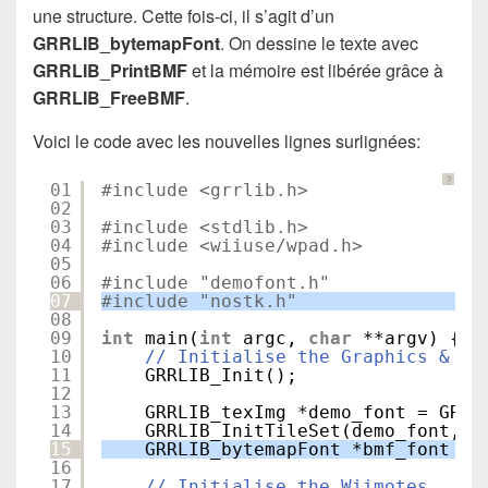
une structure. Cette fois-ci, il s’agit d’un
GRRLIB_bytemapFont
. On dessine le texte avec
GRRLIB_PrintBMF
et la mémoire est libérée grâce à
GRRLIB_FreeBMF
.
Voici le code avec les nouvelles lignes surlignées:
?
01
#include <grrlib.h>
02
03
#include <stdlib.h>
04
#include <wiiuse/wpad.h>
05
06
#include "demofont.h"
07
#include "nostk.h"
08
09
int
main(
int
argc, 
char
**argv) {
10
// Initialise the Graphics & Vi
11
GRRLIB_Init();
12
13
GRRLIB_texImg *demo_font = GRRL
14
GRRLIB_InitTileSet(demo_font, 1
15
GRRLIB_bytemapFont *bmf_font = 
16
17
// Initialise the Wiimotes