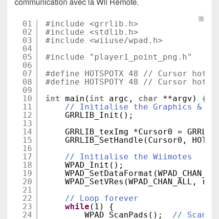
communication avec la Wii Remote.
?
01
#include <grrlib.h>
02
#include <stdlib.h>
03
#include <wiiuse/wpad.h>
04
05
#include "player1_point_png.h"
06
07
#define HOTSPOTX 48 // Cursor hot s
08
#define HOTSPOTY 48 // Cursor hot s
09
10
int
main(
int
argc, 
char
**argv) {
11
// Initialise the Graphics & Vi
12
GRRLIB_Init();
13
14
GRRLIB_texImg *Cursor0 = GRRLIB
15
GRRLIB_SetHandle(Cursor0, HOTSP
16
17
// Initialise the Wiimotes
18
WPAD_Init();
19
WPAD_SetDataFormat(WPAD_CHAN_AL
20
WPAD_SetVRes(WPAD_CHAN_ALL, rmo
21
22
// Loop forever
23
while
(1) {
24
WPAD_ScanPads();  
// Scan t