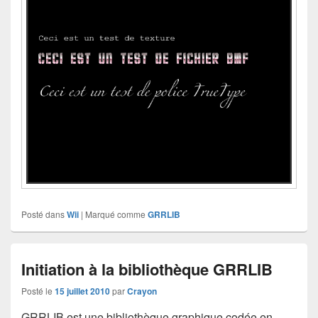
Posté dans
Wii
|
Marqué comme
GRRLIB
Initiation à la bibliothèque GRRLIB
Posté le
15 juillet 2010
par
Crayon
GRRLIB est une bibliothèque graphique codée en