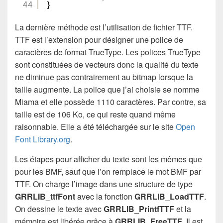
44
}
La dernière méthode est l’utilisation de fichier TTF.
TTF est l’extension pour désigner une police de
caractères de format TrueType. Les polices TrueType
sont constituées de vecteurs donc la qualité du texte
ne diminue pas contrairement au bitmap lorsque la
taille augmente. La police que j’ai choisie se nomme
Miama et elle possède 1110 caractères. Par contre, sa
taille est de 106 Ko, ce qui reste quand même
raisonnable. Elle a été téléchargée sur le site
Open
Font Library.org
.
Les étapes pour afficher du texte sont les mêmes que
pour les BMF, sauf que l’on remplace le mot BMF par
TTF. On charge l’image dans une structure de type
GRRLIB_ttfFont
avec la fonction
GRRLIB_LoadTTF
.
On dessine le texte avec
GRRLIB_PrintfTTF
et la
mémoire est libérée grâce à
GRRLIB_FreeTTF
. Il est