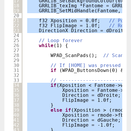
17
GRRLIB_SetBackgroundColour(0xFE
18
GRRLIB_texImg *Fantome = GRRLIB
19
GRRLIB_SetMidHandle(Fantome, 
tr
20
21
f32 Xposition = 0.0f;   
// Posi
22
f32 FlipImage = 1.0f;   
// Reto
23
DirectionX Direction = dDroite;
24
25
// Loop forever
26
while
(1) {
27
28
WPAD_ScanPads();  
// Scan t
29
30
// If [HOME] was pressed on
31
if
(WPAD_ButtonsDown(0) & W
32
33
// ------------------------
34
if
(Xposition < Fantome->w /
35
Xposition = Fantome->w 
36
Direction = dDroite; 
//
37
FlipImage = 1.0f;    
//
38
}
39
else
if
(Xposition > (rmode-
40
Xposition = rmode->fbWi
41
Direction = dGauche; 
//
42
FlipImage = -1.0f;   
//
43
}