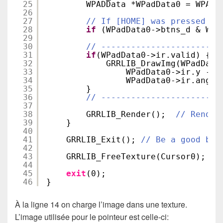
25
WPADData *WPadData0 = WPAD_
26
27
// If [HOME] was pressed on
28
if
(WPadData0->btns_d & WPA
29
30
// ------------------------
31
if
(WPadData0->ir.valid) {
32
GRRLIB_DrawImg(WPadData
33
WPadData0->ir.y - H
34
WPadData0->ir.angle
35
}
36
// ------------------------
37
38
GRRLIB_Render();  
// Render
39
}
40
41
GRRLIB_Exit(); 
// Be a good boy
42
43
GRRLIB_FreeTexture(Cursor0);
44
45
exit
(0);
46
}
À la ligne 14 on charge l’image dans une texture.
L’image utilisée pour le pointeur est celle-ci: