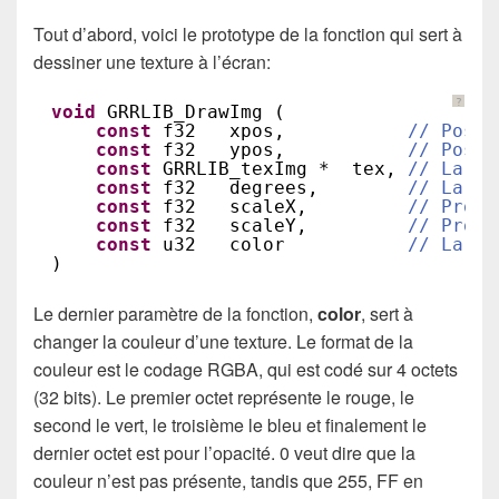
Tout d’abord, voici le prototype de la fonction qui sert à
dessiner une texture à l’écran:
?
void
GRRLIB_DrawImg (
const
f32   xpos,           
// Posit
const
f32   ypos,           
// Posit
const
GRRLIB_texImg *  tex, 
// La te
const
f32   degrees,        
// La ro
const
f32   scaleX,         
// Propo
const
f32   scaleY,         
// Propo
const
u32   color           
// La co
)
Le dernier paramètre de la fonction,
color
, sert à
changer la couleur d’une texture. Le format de la
couleur est le codage RGBA, qui est codé sur 4 octets
(32 bits). Le premier octet représente le rouge, le
second le vert, le troisième le bleu et finalement le
dernier octet est pour l’opacité. 0 veut dire que la
couleur n’est pas présente, tandis que 255, FF en