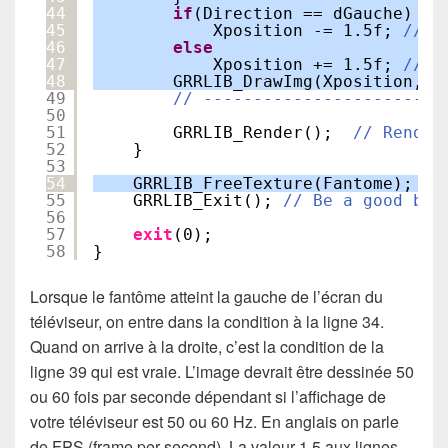
44
if
(Direction == dGauche)
45
Xposition -= 1.5f; 
// O
46
else
47
Xposition += 1.5f; 
// O
48
GRRLIB_DrawImg(Xposition, 1
49
// ------------------------
50
51
GRRLIB_Render();  
// Render
52
}
53
54
GRRLIB_FreeTexture(Fantome);
55
GRRLIB_Exit(); 
// Be a good boy
56
57
exit
(0);
58
}
Lorsque le fantôme atteint la gauche de l’écran du
téléviseur, on entre dans la condition à la ligne 34.
Quand on arrive à la droite, c’est la condition de la
ligne 39 qui est vraie. L’image devrait être dessinée 50
ou 60 fois par seconde dépendant si l’affichage de
votre téléviseur est 50 ou 60 Hz. En anglais on parle
de FPS (frame per second). La valeur 1.5 aux lignes