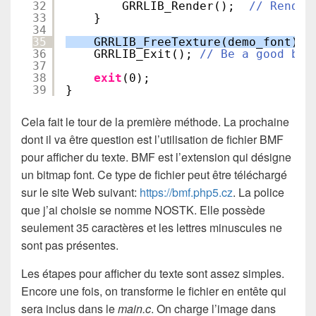
32
GRRLIB_Render();  
// Render
33
}
34
35
GRRLIB_FreeTexture(demo_font);
36
GRRLIB_Exit(); 
// Be a good boy
37
38
exit
(0);
39
}
Cela fait le tour de la première méthode. La prochaine
dont il va être question est l’utilisation de fichier BMF
pour afficher du texte. BMF est l’extension qui désigne
un bitmap font. Ce type de fichier peut être téléchargé
sur le site Web suivant:
https://bmf.php5.cz
. La police
que j’ai choisie se nomme NOSTK. Elle possède
seulement 35 caractères et les lettres minuscules ne
sont pas présentes.
Les étapes pour afficher du texte sont assez simples.
Encore une fois, on transforme le fichier en entête qui
sera inclus dans le
main.c
. On charge l’image dans