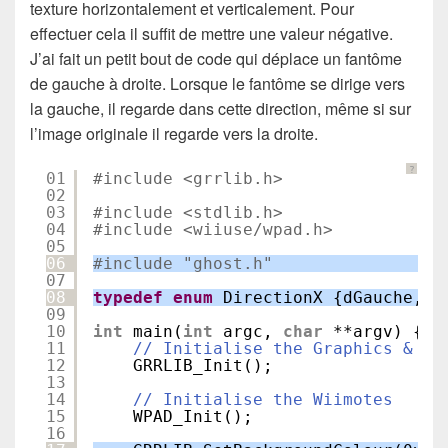
texture horizontalement et verticalement. Pour
effectuer cela il suffit de mettre une valeur négative.
J’ai fait un petit bout de code qui déplace un fantôme
de gauche à droite. Lorsque le fantôme se dirige vers
la gauche, il regarde dans cette direction, même si sur
l’image originale il regarde vers la droite.
?
01
#include <grrlib.h>
02
03
#include <stdlib.h>
04
#include <wiiuse/wpad.h>
05
06
#include "ghost.h"
07
08
typedef
enum
DirectionX {dGauche, d
09
10
int
main(
int
argc, 
char
**argv) {
11
// Initialise the Graphics & Vi
12
GRRLIB_Init();
13
14
// Initialise the Wiimotes
15
WPAD_Init();
16