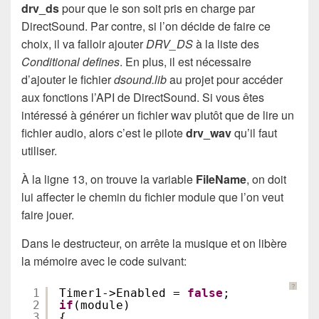
drv_ds
pour que le son soit pris en charge par
DirectSound. Par contre, si l’on décide de faire ce
choix, il va falloir ajouter
DRV_DS
à la liste des
Conditional defines
. En plus, il est nécessaire
d’ajouter le fichier
dsound.lib
au projet pour accéder
aux fonctions l’API de DirectSound. Si vous êtes
intéressé à générer un fichier wav plutôt que de lire un
fichier audio, alors c’est le pilote
drv_wav
qu’il faut
utiliser.
À la ligne 13, on trouve la variable
FileName
, on doit
lui affecter le chemin du fichier module que l’on veut
faire jouer.
Dans le destructeur, on arrête la musique et on libère
la mémoire avec le code suivant:
?
1
Timer1->Enabled = 
false
;
2
if
(module)
3
{