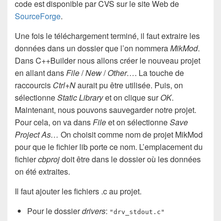
code est disponible par CVS sur le site Web de
SourceForge
.
Une fois le téléchargement terminé, il faut extraire les
données dans un dossier que l’on nommera
MikMod
.
Dans C++Builder nous allons créer le nouveau projet
en allant dans
File
/
New
/
Other…
. La touche de
raccourcis
Ctrl+N
aurait pu être utilisée. Puis, on
sélectionne
Static Library
et on clique sur
OK
.
Maintenant, nous pouvons sauvegarder notre projet.
Pour cela, on va dans
File
et on sélectionne
Save
Project As…
On choisit comme nom de projet MikMod
pour que le fichier lib porte ce nom. L’emplacement du
fichier
cbproj
doit être dans le dossier où les données
on été extraites.
Il faut ajouter les fichiers .c au projet.
Pour le dossier
drivers
:
"drv_stdout.c"