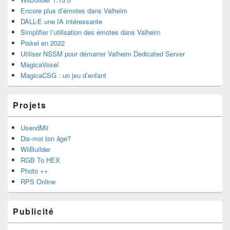
barre
Encore plus d’émotes dans Valheim
latérale
DALL-E une IA intéressante
Simplifier l’utilisation des émotes dans Valheim
Piskel en 2022
Utiliser NSSM pour démarrer Valheim Dedicated Server
MagicaVoxel
MagicaCSG : un jeu d’enfant
Projets
UsendMii
Dis-moi ton âge?
WiiBuilder
RGB To HEX
Photo ++
RPS Online
Publicité