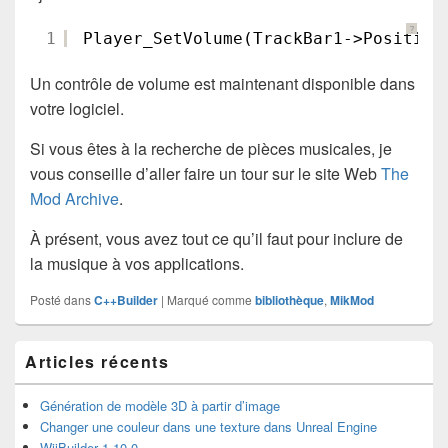
?
1
Player_SetVolume(TrackBar1->Position
Un contrôle de volume est maintenant disponible dans
votre logiciel.
Si vous êtes à la recherche de pièces musicales, je
vous conseille d’aller faire un tour sur le site Web
The
Mod Archive
.
À présent, vous avez tout ce qu’il faut pour inclure de
la musique à vos applications.
Posté dans
C++Builder
|
Marqué comme
bibliothèque
,
MikMod
Zone
Articles récents
principale
de
widget
Génération de modèle 3D à partir d’image
pour
Changer une couleur dans une texture dans Unreal Engine
la
WiiBuilder 1.10.0