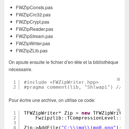
FWZipConsts.pas
FWZipCrc32.pas
FWZipCrypt.pas
FWZipReader.pas
FWZipStream.pas
FWZipWriter.pas
FWZipZLib.pas
On ajoute ensuite le fichier d’en-tête et la bibliothèque
nécessaire.
?
1
#include <FWZipWriter.hpp>
2
#pragma comment(lib, "Shlwapi") // P
Pour écrire une archive, on utilise ce code:
?
1
TFWZipWriter* Zip = 
new
TFWZipWriter
2
Fwzipzlib::TCompressionLevel::cl
3
4
Zip->AddFile(
"C:\\img\\img0.png"
);