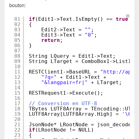
bouton:
?
01
if
(Edit1->Text.IsEmpty() == 
true
||
02
{
03
Edit2->Text = 
""
;
04
Edit3->Text = 
"0"
;
05
return
;
06
}
07
08
String LQuery = Edit1->Text;
09
String LTarget = ComboBox1->ListIte
10
11
RESTClient1->BaseURL = 
"
http://api.
12
"?q="
+ Edit1->Text +
13
"&langpair=fr|"
+ LTarget;
14
15
RESTRequest1->Execute();
16
17
// Conversion en UTF-8
18
TBytes LUTF8Array = TEncoding::UTF8
19
LUTF8Array[LUTF8Array.High] = 
'\0'
;
20
21
JsonNode* LRootNode = json_decode((
22
if
(LRootNode != NULL)
23
{