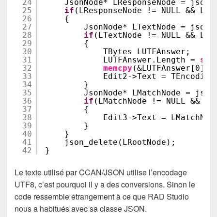
24
JsonNode* LResponseNode = json_
25
if
(LResponseNode != NULL && LRe
26
{
27
JsonNode* LTextNode = json_
28
if
(LTextNode != NULL && LTe
29
{
30
TBytes LUTFAnswer;
31
LUTFAnswer.Length = 
str
32
memcpy
(&LUTFAnswer[0], 
33
Edit2->Text = TEncoding
34
}
35
JsonNode* LMatchNode = json
36
if
(LMatchNode != NULL && LM
37
{
38
Edit3->Text = LMatchNod
39
}
40
}
41
json_delete(LRootNode);
42
}
Le texte utilisé par CCAN/JSON utilise l’encodage
UTF8, c’est pourquoi il y a des conversions. Sinon le
code ressemble étrangement à ce que RAD Studio
nous a habitués avec sa classe JSON.