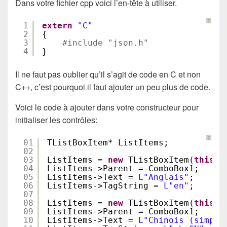
Dans votre fichier cpp voici l’en-tête à utiliser.
?
1
extern
"C"
2
{
3
#include "json.h"
4
}
Il ne faut pas oublier qu’il s’agit de code en C et non
C++, c’est pourquoi il faut ajouter un peu plus de code.
Voici le code à ajouter dans votre constructeur pour
initialiser les contrôles:
?
01
TListBoxItem* ListItems;
02
03
ListItems = 
new
TListBoxItem(
this
);
04
ListItems->Parent = ComboBox1;
05
ListItems->Text = 
L"Anglais"
;
06
ListItems->TagString = 
L"en"
;
07
08
ListItems = 
new
TListBoxItem(
this
);
09
ListItems->Parent = ComboBox1;
10
ListItems->Text = 
L"Chinois (simpli