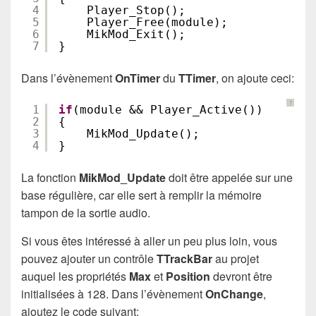
4
Player_Stop();
5
Player_Free(module);
6
MikMod_Exit();
7
}
Dans l’évènement
OnTimer
du
TTimer
, on ajoute ceci:
?
1
if
(module && Player_Active())
2
{
3
MikMod_Update();
4
}
La fonction
MikMod_Update
doit être appelée sur une
base régulière, car elle sert à remplir la mémoire
tampon de la sortie audio.
Si vous êtes intéressé à aller un peu plus loin, vous
pouvez ajouter un contrôle
TTrackBar
au projet
auquel les propriétés
Max
et
Position
devront être
initialisées à 128. Dans l’évènement
OnChange
,
ajoutez le code suivant: