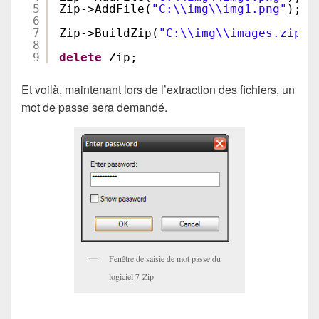
5
Zip->AddFile(
"C:\\img\\img1.png"
);
6
7
Zip->BuildZip(
"C:\\img\\images.zip"
)
8
9
delete
Zip;
Et voilà, maintenant lors de l’extraction des fichiers, un
mot de passe sera demandé.
Fenêtre de saisie de mot passe du
logiciel 7-Zip