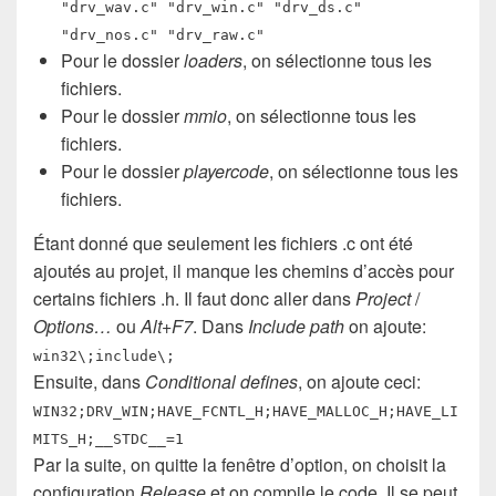
"drv_wav.c" "drv_win.c" "drv_ds.c"
"drv_nos.c" "drv_raw.c"
Pour le dossier
loaders
, on sélectionne tous les
fichiers.
Pour le dossier
mmio
, on sélectionne tous les
fichiers.
Pour le dossier
playercode
, on sélectionne tous les
fichiers.
Étant donné que seulement les fichiers .c ont été
ajoutés au projet, il manque les chemins d’accès pour
certains fichiers .h. Il faut donc aller dans
Project
/
Options…
ou
Alt+F7
. Dans
Include path
on ajoute:
win32\;include\;
Ensuite, dans
Conditional defines
, on ajoute ceci:
WIN32;DRV_WIN;HAVE_FCNTL_H;HAVE_MALLOC_H;HAVE_LI
MITS_H;__STDC__=1
Par la suite, on quitte la fenêtre d’option, on choisit la
configuration
Release
et on compile le code. Il se peut