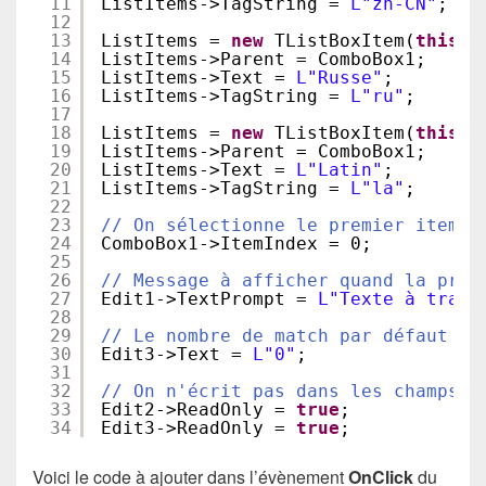
11
ListItems->TagString = 
L"zh-CN"
;
12
13
ListItems = 
new
TListBoxItem(
this
);
14
ListItems->Parent = ComboBox1;
15
ListItems->Text = 
L"Russe"
;
16
ListItems->TagString = 
L"ru"
;
17
18
ListItems = 
new
TListBoxItem(
this
);
19
ListItems->Parent = ComboBox1;
20
ListItems->Text = 
L"Latin"
;
21
ListItems->TagString = 
L"la"
;
22
23
// On sélectionne le premier item p
24
ComboBox1->ItemIndex = 0;
25
26
// Message à afficher quand la prop
27
Edit1->TextPrompt = 
L"Texte à tradu
28
29
// Le nombre de match par défaut es
30
Edit3->Text = 
L"0"
;
31
32
// On n'écrit pas dans les champs d
33
Edit2->ReadOnly = 
true
;
34
Edit3->ReadOnly = 
true
;
Voici le code à ajouter dans l’évènement
OnClick
du