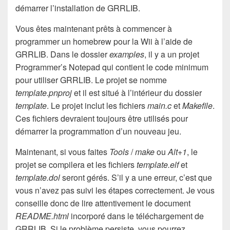
démarrer l’installation de GRRLIB.
Vous êtes maintenant prêts à commencer à
programmer un homebrew pour la Wii à l’aide de
GRRLIB. Dans le dossier
examples
, il y a un projet
Programmer’s Notepad qui contient le code minimum
pour utiliser GRRLIB. Le projet se nomme
template.pnproj
et il est situé à l’intérieur du dossier
template
. Le projet inclut les fichiers
main.c
et
Makefile
.
Ces fichiers devraient toujours être utilisés pour
démarrer la programmation d’un nouveau jeu.
Maintenant, si vous faites
Tools
/
make
ou
Alt+1
, le
projet se compilera et les fichiers
template.elf
et
template.dol
seront gérés. S’il y a une erreur, c’est que
vous n’avez pas suivi les étapes correctement. Je vous
conseille donc de lire attentivement le document
README.html
incorporé dans le téléchargement de
GRRLIB. Si le problème persiste, vous pourrez