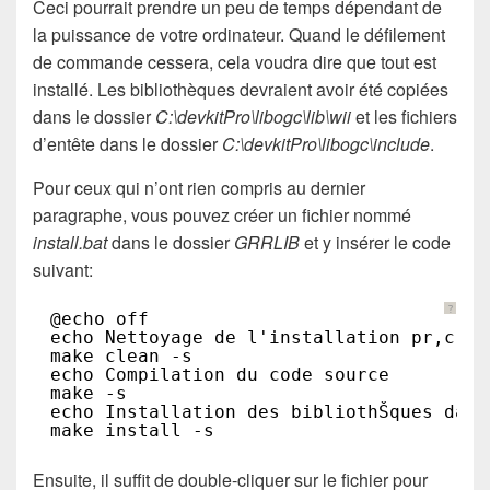
Ceci pourrait prendre un peu de temps dépendant de
la puissance de votre ordinateur. Quand le défilement
de commande cessera, cela voudra dire que tout est
installé. Les bibliothèques devraient avoir été copiées
dans le dossier
C:\devkitPro\libogc\lib\wii
et les fichiers
d’entête dans le dossier
C:\devkitPro\libogc\include
.
Pour ceux qui n’ont rien compris au dernier
paragraphe, vous pouvez créer un fichier nommé
install.bat
dans le dossier
GRRLIB
et y insérer le code
suivant:
?
@echo off
echo Nettoyage de l'installation pr‚c‚de
make clean -s
echo Compilation du code source
make -s
echo Installation des bibliothŠques dans
make install -s
Ensuite, il suffit de double-cliquer sur le fichier pour