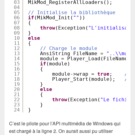
03
MikMod_RegisterAllLoaders();
04
05
// Initialise la bibliothèque
06
if
(MikMod_Init(
""
))
07
{
08
throw
(Exception(
"L'initialisati
09
}
10
else
11
{
12
// Charge le module
13
AnsiString FileName = 
"..\\musi
14
module = Player_Load(FileName.c
15
if
(module)
16
{
17
module->wrap = 
true
;    
// 
18
Player_Start(module);   
// 
19
}
20
else
21
{
22
throw
(Exception(
"Le fichier
23
}
24
}
C’est le pilote pour l’API multimédia de Windows qui
est chargé à la ligne 2. On aurait aussi pu utiliser