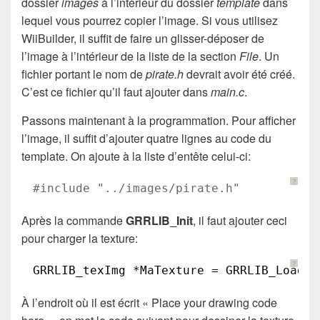
dossier
images
à l’intérieur du dossier
template
dans
lequel vous pourrez copier l’image. Si vous utilisez
WiiBuilder, il suffit de faire un glisser-déposer de
l’image à l’intérieur de la liste de la section
File
. Un
fichier portant le nom de
pirate.h
devrait avoir été créé.
C’est ce fichier qu’il faut ajouter dans
main.c
.
Passons maintenant à la programmation. Pour afficher
l’image, il suffit d’ajouter quatre lignes au code du
template. On ajoute à la liste d’entête celui-ci:
?
#include "../images/pirate.h"
Après la commande
GRRLIB_Init
, il faut ajouter ceci
pour charger la texture:
?
GRRLIB_texImg *MaTexture = GRRLIB_LoadTe
À l’endroit où il est écrit « Place your drawing code