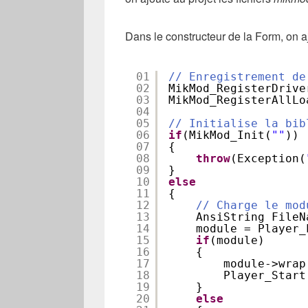
Dans le constructeur de la Form, on a
01
// Enregistrement de
02
MikMod_RegisterDrive
03
MikMod_RegisterAllLo
04
05
// Initialise la bib
06
if
(MikMod_Init(
""
))
07
{
08
throw
(Exception(
09
}
10
else
11
{
12
// Charge le mod
13
AnsiString FileN
14
module = Player_
15
if
(module)
16
{
17
module->wrap
18
Player_Start
19
}
20
else