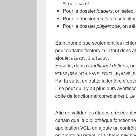
"drv_raw.c"
Pour le dossier
loaders
, on sélect
Pour le dossier
mmio
, on sélectio
Pour le dossier
playercode
, on sél
Étant donné que seulement les fichier
pour certains fichiers .h. Il faut donc 
ajoute:
win32\;include\;
Ensuite, dans
Conditional defines
, on
WIN32;DRV_WIN;HAVE_FCNTL_H;HAVE_M
Par la suite, on quitte la fenêtre d’opt
Il se peut qu’il y ait plusieurs avert
code de fonctionner correctement. Le 
Afin de valider les étapes précédentes
certain que la bibliothèque fonctionn
application VCL, on ajoute un contrô
on ajoute au projet les fichiers
mikmod