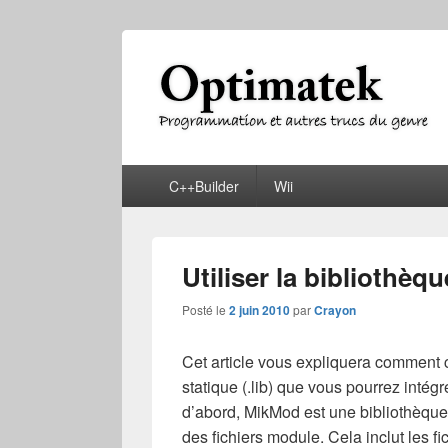
Optimatek
Programmation et autres trucs du genre
Menu
C++Builder
Wii
principal
Utiliser la bibliothè
Posté le
2 juin 2010
par
Crayon
Cet article vous expliquera comment 
statique (.lib) que vous pourrez inté
d’abord, MikMod est une bibliothèque
des fichiers module. Cela inclut les 