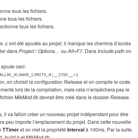
ionne tous les fichiers.
nne tous les fichiers.
ectionne tous les fichiers.
s .c ont été ajoutés au projet, il manque les chemins d’accès
aller dans
Project
/
Options…
ou
Alt+F7
. Dans
Include path
on
 ajoute ceci:
ALLOC_H;HAVE_LIMITS_H;__STDC__=1
ion, on choisit la configuration
Release
et on compile le code.
issements lors de la compilation, mais cela n’empêchera pas le
fichier
MikMod.lib
devrait être créé dans le dossier
Release
.
, il va falloir créer un nouveau projet indépendant pour être
era peu importe l’emplacement du projet. Dans cette nouvelle
le
TTimer
et on met la propriété
Interval
à 100ms. Par la suite,
_build.h
et
MikMod.lib
.