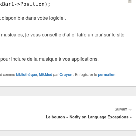
?
kBar1->Position);
disponible dans votre logiciel.
usicales, je vous conseille d’aller faire un tour sur le site
t pour inclure de la musique à vos applications.
ué comme
bibliothèque
,
MikMod
par
Crayon
. Enregistrer le
permalien
.
Ar
Suivant
→
Le bouton « Notify on Language Exceptions »
su