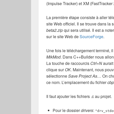
(Impulse Tracker) et XM (FastTracker 
La première étape consiste à aller tél
site Web officiel. Il se trouve dans la 
beta2.zip
qui sera utilisé. Il est a no
sur le site Web de
SourceForge
.
Une fois le téléchargement terminé, i
MikMod
. Dans C++Builder nous allons
La touche de raccourcis
Ctrl+N
aurait
clique sur
OK
. Maintenant, nous pouv
sélectionne
Save Project As…
On cho
ce nom. L’emplacement du fichier
cbp
Il faut ajouter les fichiers .c au projet.
Pour le dossier
drivers
:
"drv_stdo