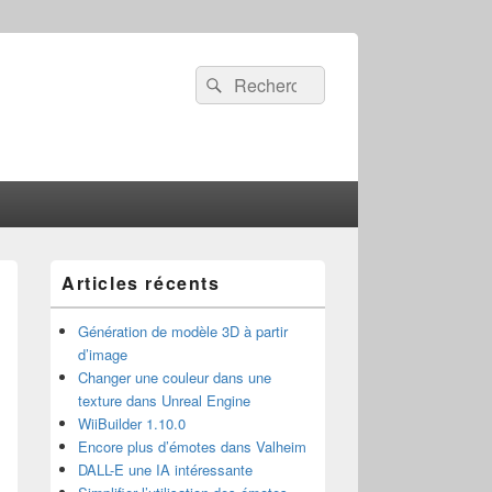
Recherche :
Rechercher
Zone
Articles récents
principale
de
widget
Génération de modèle 3D à partir
pour
d’image
la
Changer une couleur dans une
barre
texture dans Unreal Engine
latérale
WiiBuilder 1.10.0
Encore plus d’émotes dans Valheim
DALL-E une IA intéressante