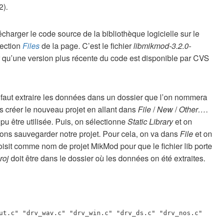
2).
écharger le code source de la bibliothèque logicielle sur le
section
Files
de la page. C’est le fichier
libmikmod-3.2.0-
ter qu’une version plus récente du code est disponible par CVS
l faut extraire les données dans un dossier que l’on nommera
 créer le nouveau projet en allant dans
File
/
New
/
Other…
.
 pu être utilisée. Puis, on sélectionne
Static Library
et on
ons sauvegarder notre projet. Pour cela, on va dans
File
et on
isit comme nom de projet MikMod pour que le fichier lib porte
roj
doit être dans le dossier où les données on été extraites.
ut.c" "drv_wav.c" "drv_win.c" "drv_ds.c" "drv_nos.c"