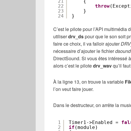
21
{
22
throw
(Except
23
}
24
}
C’est le pilote pour l’API multimédia 
utiliser
drv_ds
pour que le son soit pr
faire ce choix, il va falloir ajouter
DRV
nécessaire d’ajouter le fichier
dsound.
DirectSound. Si vous êtes intéressé à 
alors c’est le pilote
drv_wav
qu’il faut 
À la ligne 13, on trouve la variable
Fi
l’on veut faire jouer.
Dans le destructeur, on arrête la musi
1
Timer1->Enabled = 
fal
2
if
(module)