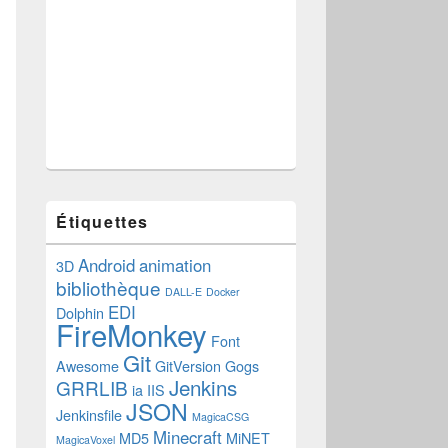
Étiquettes
Android
animation
3D
bibliothèque
DALL-E
Docker
EDI
Dolphin
FireMonkey
Font
Git
Awesome
GitVersion
Gogs
Jenkins
GRRLIB
ia
IIS
JSON
Jenkinsfile
MagicaCSG
Minecraft
MD5
MiNET
MagicaVoxel