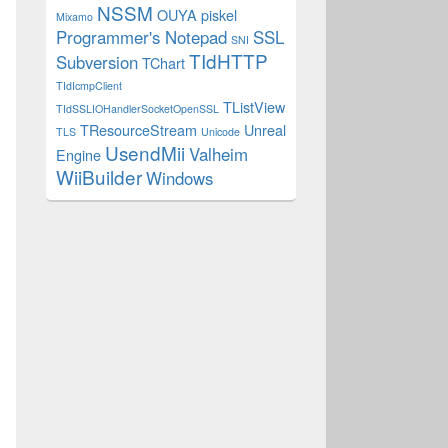
NSSM
OUYA
piskel
Mixamo
Programmer's Notepad
SSL
SNI
TIdHTTP
Subversion
TChart
TIdIcmpClient
TListView
TIdSSLIOHandlerSocketOpenSSL
TResourceStream
Unreal
TLS
Unicode
UsendMii
Valheim
Engine
WiiBuilder
Windows