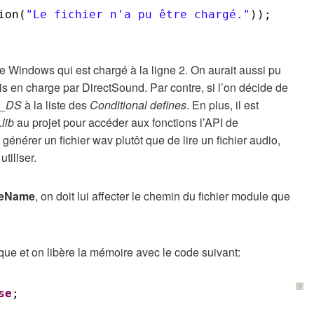
ion(
"Le fichier n'a pu être chargé."
));
de Windows qui est chargé à la ligne 2. On aurait aussi pu
is en charge par DirectSound. Par contre, si l’on décide de
_DS
à la liste des
Conditional defines
. En plus, il est
lib
au projet pour accéder aux fonctions l’API de
générer un fichier wav plutôt que de lire un fichier audio,
utiliser.
leName
, on doit lui affecter le chemin du fichier module que
que et on libère la mémoire avec le code suivant:
?
se
;