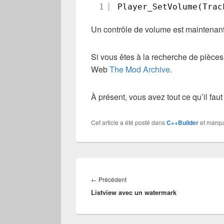
1
Player_SetVolume(Trac
Un contrôle de volume est maintenant 
Si vous êtes à la recherche de pièces m
Web
The Mod Archive
.
À présent, vous avez tout ce qu’il fau
Cet article a été posté dans
C++Builder
et marq
Navigation
de
Article
←
Précédent
l’article
Listview avec un watermark
précédent :