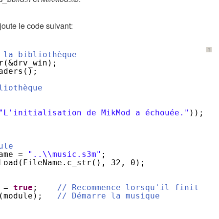
joute le code suivant:
?
 la bibliothèque
r(&drv_win);
aders();
liothèque
"L'initialisation de MikMod a échouée."
));
ule
ame = 
"..\\music.s3m"
;
Load(FileName.c_str(), 32, 0);
 = 
true
;    
// Recommence lorsqu'il finit
(module);   
// Démarre la musique