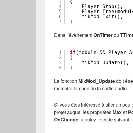
3
{
4
Player_Stop();
5
Player_Free(modul
6
MikMod_Exit();
7
}
Dans l’évènement
OnTimer
du
TTim
1
if
(module && Player_A
2
{
3
MikMod_Update();
4
}
La fonction
MikMod_Update
doit être
mémoire tampon de la sortie audio.
Si vous êtes intéressé à aller un peu 
projet auquel les propriétés
Max
et
Po
OnChange
, ajoutez le code suivant: