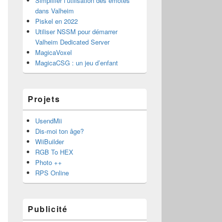
Simplifier l’utilisation des émotes
dans Valheim
Piskel en 2022
Utiliser NSSM pour démarrer
Valheim Dedicated Server
MagicaVoxel
MagicaCSG : un jeu d’enfant
Projets
UsendMii
Dis-moi ton âge?
WiiBuilder
RGB To HEX
Photo ++
RPS Online
Publicité