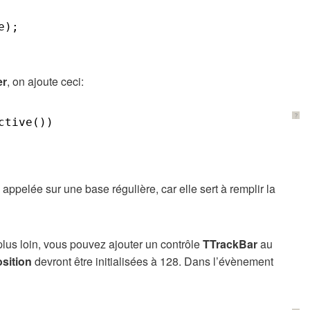
e);
er
, on ajoute ceci:
?
ctive())
 appelée sur une base régulière, car elle sert à remplir la
plus loin, vous pouvez ajouter un contrôle
TTrackBar
au
sition
devront être initialisées à 128. Dans l’évènement