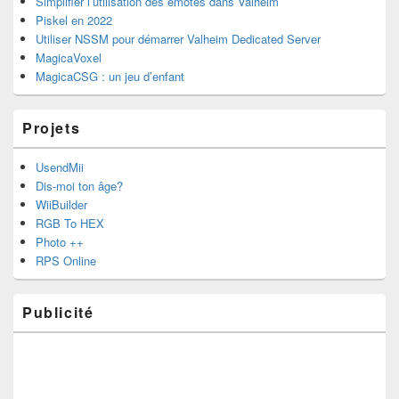
Simplifier l’utilisation des émotes dans Valheim
Piskel en 2022
Utiliser NSSM pour démarrer Valheim Dedicated Server
MagicaVoxel
MagicaCSG : un jeu d’enfant
Projets
UsendMii
Dis-moi ton âge?
WiiBuilder
RGB To HEX
Photo ++
RPS Online
Publicité