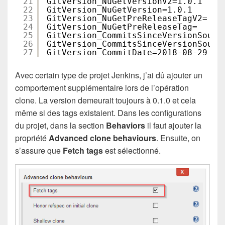
21
GitVersion_NuGetVersionV2=1.0.1
22
GitVersion_NuGetVersion=1.0.1
23
GitVersion_NuGetPreReleaseTagV2=
24
GitVersion_NuGetPreReleaseTag=
25
GitVersion_CommitsSinceVersionSourc
26
GitVersion_CommitsSinceVersionSourc
27
GitVersion_CommitDate=2018-08-29
Avec certain type de projet Jenkins, j’ai dû ajouter un
comportement supplémentaire lors de l’opération
clone. La version demeurait toujours à 0.1.0 et cela
même si des tags existaient. Dans les configurations
du projet, dans la section
Behaviors
il faut ajouter la
propriété
Advanced clone behaviours
. Ensuite, on
s’assure que
Fetch tags
est sélectionné.