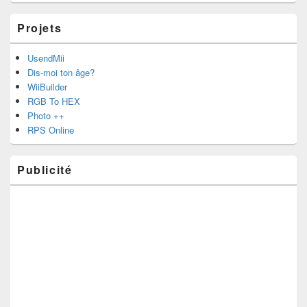
Projets
UsendMii
Dis-moi ton âge?
WiiBuilder
RGB To HEX
Photo ++
RPS Online
Publicité