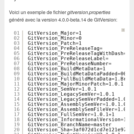
Voici un exemple de fichier
gitversion.properties
généré avec la version 4.0.0-beta.14 de GitVersion:
?
01
GitVersion_Major=1
02
GitVersion_Minor=0
03
GitVersion_Patch=1
04
GitVersion_PreReleaseTag=
05
GitVersion_PreReleaseTagWithDash=
06
GitVersion_PreReleaseLabel=
07
GitVersion_PreReleaseNumber=
08
GitVersion_BuildMetaData=1
09
GitVersion_BuildMetaDataPadded=0001
10
GitVersion_FullBuildMetaData=1.Bran
11
GitVersion_MajorMinorPatch=1.0.1
12
GitVersion_SemVer=1.0.1
13
GitVersion_LegacySemVer=1.0.1
14
GitVersion_LegacySemVerPadded=1.0.1
15
GitVersion_AssemblySemVer=1.0.1.0
16
GitVersion_AssemblySemFileVer=1.0.1
17
GitVersion_FullSemVer=1.0.1+1
18
GitVersion_InformationalVersion=1.0
19
GitVersion_BranchName=master
20
GitVersion_Sha=3af072d1cd7e121e9723