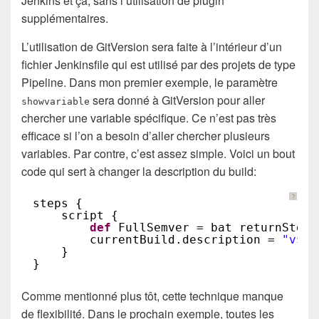
Jenkins et ça, sans l’utilisation de plugin
supplémentaires.
L’utilisation de GitVersion sera faite à l’intérieur d’un
fichier Jenkinsfile qui est utilisé par des projets de type
Pipeline. Dans mon premier exemple, le paramètre
sera donné à GitVersion pour aller
showvariable
chercher une variable spécifique. Ce n’est pas très
efficace si l’on a besoin d’aller chercher plusieurs
variables. Par contre, c’est assez simple. Voici un bout
code qui sert à changer la description du build:
?
steps {
script {
def
FullSemver = bat returnStdou
currentBuild.description = 
"v${F
}
}
Comme mentionné plus tôt, cette technique manque
de flexibilité. Dans le prochain exemple, toutes les