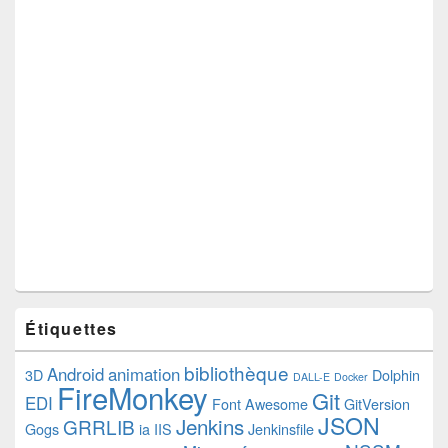
Étiquettes
bibliothèque
Android
animation
3D
Dolphin
DALL-E
Docker
FireMonkey
Git
EDI
Font Awesome
GitVersion
JSON
Jenkins
GRRLIB
Gogs
ia
IIS
Jenkinsfile