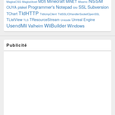
NSSM
Minecraft
MD5
MiNET
MagicaCSG
MagicaVoxel
Mixamo
Programmer's Notepad
SSL
Subversion
OUYA
piskel
SNI
TIdHTTP
TChart
TIdIcmpClient
TIdSSLIOHandlerSocketOpenSSL
TListView
TResourceStream
Unreal Engine
TLS
Unicode
UsendMii
WiiBuilder
Valheim
Windows
Publicité