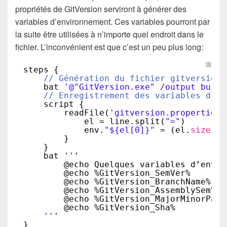
propriétés de GitVersion serviront à générer des
variables d’environnement. Ces variables pourront par
la suite être utilisées à n’importe quel endroit dans le
fichier. L’inconvénient est que c’est un peu plus long:
?
steps {
// Génération du fichier gitversion.
bat 
'@"GitVersion.exe" /output build
// Enregistrement des variables d'en
script {
readFile(
'gitversion.properties'
el = line.split(
"="
)
env.
"${el[0]}"
= (el.
size
() 
}
}
bat 
''
'
@echo Quelques variables d’envir
@echo %GitVersion_SemVer%
@echo %GitVersion_BranchName%
@echo %GitVersion_AssemblySemVer
@echo %GitVersion_MajorMinorPatc
@echo %GitVersion_Sha%
''
'
}