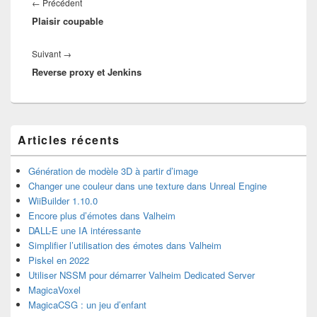
de
Article
←
Précédent
l’article
Plaisir coupable
précédent :
Article
Suivant
→
Reverse proxy et Jenkins
suivant :
Zone
Articles récents
principale
de
widget
Génération de modèle 3D à partir d’image
pour
Changer une couleur dans une texture dans Unreal Engine
la
WiiBuilder 1.10.0
barre
Encore plus d’émotes dans Valheim
latérale
DALL-E une IA intéressante
Simplifier l’utilisation des émotes dans Valheim
Piskel en 2022
Utiliser NSSM pour démarrer Valheim Dedicated Server
MagicaVoxel
MagicaCSG : un jeu d’enfant