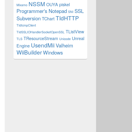
NSSM
OUYA
piskel
Mixamo
Programmer's Notepad
SSL
SNI
TIdHTTP
Subversion
TChart
TIdIcmpClient
TListView
TIdSSLIOHandlerSocketOpenSSL
TResourceStream
Unreal
TLS
Unicode
UsendMii
Valheim
Engine
USER, PASS);
WiiBuilder
Windows
ame);
SS);
ions[i]->name);