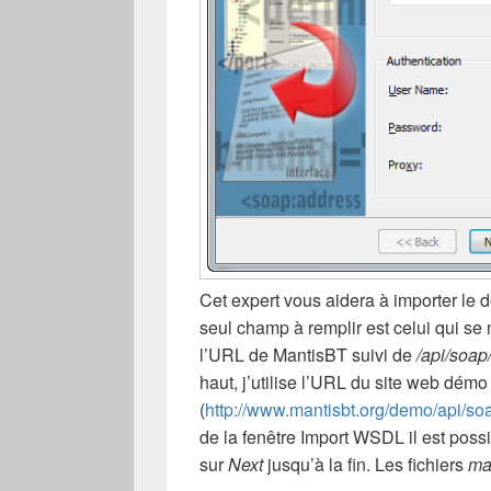
Cet expert vous aidera à importer l
seul champ à remplir est celui qui 
l’URL de MantisBT suivi de
/api/soa
haut, j’utilise l’URL du site web dém
(
http://www.mantisbt.org/demo/api/s
de la fenêtre Import WSDL il est possib
sur
Next
jusqu’à la fin. Les fichiers
ma