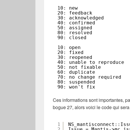
10: new
20: feedback
30: acknowledged
40: confirmed
50: assigned
80: resolved
90: closed
10: open
20: fixed
30: reopened
40: unable to reproduce
50: not fixable
60: duplicate
70: no change required
80: suspended
90: won't fix
Ces informations sont importantes, par
bogue 27, alors voici le code qui sera
1
NS_mantisconnect::Iss
2
Issue = Mantis->mc_is