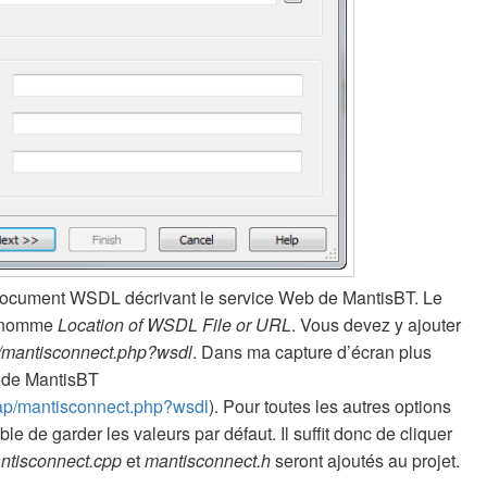
e document WSDL décrivant le service Web de MantisBT. Le
se nomme
Location of WSDL File or URL
. Vous devez y ajouter
p/mantisconnect.php?wsdl
. Dans ma capture d’écran plus
o de MantisBT
oap/mantisconnect.php?wsdl
). Pour toutes les autres options
le de garder les valeurs par défaut. Il suffit donc de cliquer
ntisconnect.cpp
et
mantisconnect.h
seront ajoutés au projet.