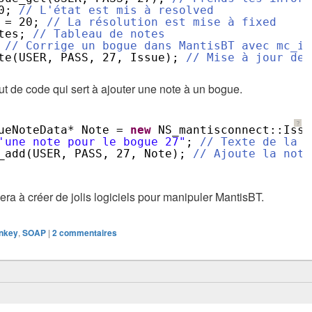
0; 
// L'état est mis à resolved
 = 20; 
// La résolution est mise à fixed
tes; 
// Tableau de notes
 
// Corrige un bogue dans MantisBT avec mc_is
te(USER, PASS, 27, Issue); 
// Mise à jour des
ut de code qui sert à ajouter une note à un bogue.
?
ueNoteData* Note = 
new
NS_mantisconnect::Issu
'une note pour le bogue 27"
; 
// Texte de la n
_add(USER, PASS, 27, Note); 
// Ajoute la note
dera à créer de jolis logiciels pour manipuler MantisBT.
nkey
,
SOAP
|
2
commentaires