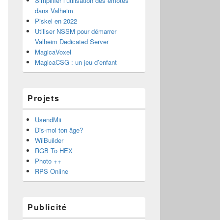
Simplifier l’utilisation des émotes
dans Valheim
Piskel en 2022
Utiliser NSSM pour démarrer
Valheim Dedicated Server
MagicaVoxel
MagicaCSG : un jeu d’enfant
Projets
UsendMii
Dis-moi ton âge?
WiiBuilder
RGB To HEX
Photo ++
RPS Online
Publicité