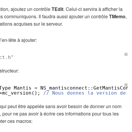
ation, ajoutez un contrôle
TEdit
. Celui-ci servira à afficher la
s communiquons. Il faudra aussi ajouter un contrôle
TMemo
,
ations acquises sur le serveur.
d’en-tête à ajouter:
?
ct.h"
structeur:
?
Type Mantis = NS_mantisconnect::GetMantisConn
>mc_version(); 
// Nous donnes la version de M
 qui peut être appelée sans avoir besoin de donner un nom
, pour ne pas avoir à écrire ces informations pour tous les
uter ces macros: