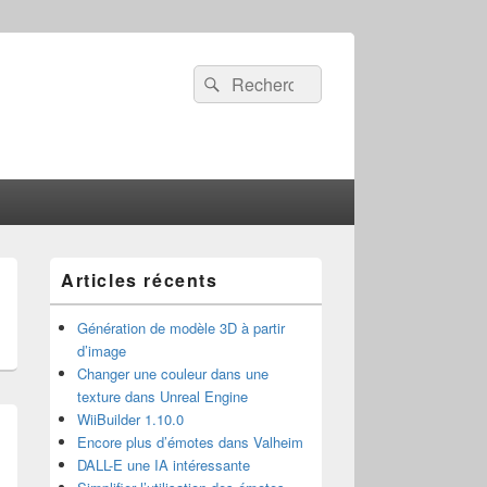
Recherche :
Rechercher
Zone
Articles récents
principale
de
widget
Génération de modèle 3D à partir
pour
d’image
la
Changer une couleur dans une
barre
texture dans Unreal Engine
latérale
WiiBuilder 1.10.0
Encore plus d’émotes dans Valheim
DALL-E une IA intéressante