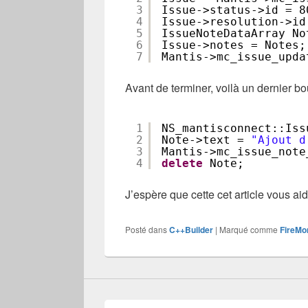
3
Issue->status->id = 8
4
Issue->resolution->id
5
IssueNoteDataArray No
6
Issue->notes = Notes;
7
Mantis->mc_issue_upda
Avant de terminer, voilà un dernier bo
1
NS_mantisconnect::Iss
2
Note->text = 
"Ajout d
3
Mantis->mc_issue_note
4
delete
Note;
J’espère que cette cet article vous ai
Posté dans
C++Builder
|
Marqué comme
FireMo