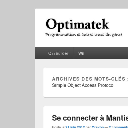
Optimatek
Programmation et autres trucs du genre
Menu
C++Builder
Wii
principal
ARCHIVES DES MOTS-CLÉS 
Simple Object Access Protocol
Se connecter à Mant
Posté le
21 juin 2012
par
Crayon
—
2 commenta