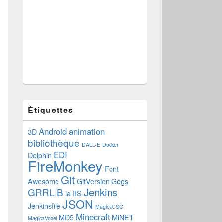
Étiquettes
Android
animation
3D
bibliothèque
DALL-E
Docker
ectPortType();
EDI
Dolphin
antisBT
FireMonkey
Font
Git
Awesome
GitVersion
Gogs
Jenkins
GRRLIB
ia
IIS
JSON
Jenkinsfile
MagicaCSG
Minecraft
MD5
MiNET
MagicaVoxel