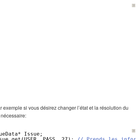
?
 exemple si vous désirez changer l’état et la résolution du
 nécessaire:
?
ueData* Issue;
sue_get(USER, PASS, 27); 
// Prends les inform