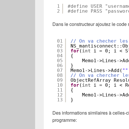
1
#define USER "usernam
2
#define PASS "passwor
Dans le constructeur ajoutez le code s
01
// On va checher les
02
NS_mantisconnect::Ob
03
for
(
int
i = 0; i < S
04
{
05
Memo1->Lines->Ad
06
}
07
Memo1->Lines->Add(
""
08
// On va chercher le
09
ObjectRefArray Resol
10
for
(
int
i = 0; i < R
11
{
12
Memo1->Lines->Ad
13
}
Des informations similaires à celles-c
programme: