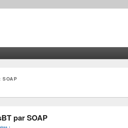
:
SOAP
isBT par SOAP
ires ↓