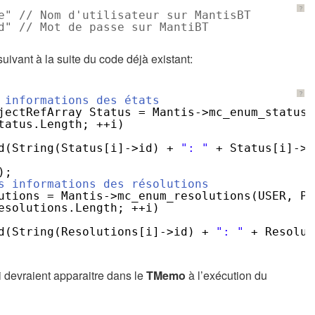
?
e" // Nom d'utilisateur sur MantisBT
d" // Mot de passe sur MantiBT
uivant à la suite du code déjà existant:
?
 informations des états
jectRefArray Status = Mantis->mc_enum_status(
tatus.Length; ++i)
d(String(Status[i]->id) + 
": "
+ Status[i]->n
);
s informations des résolutions
utions = Mantis->mc_enum_resolutions(USER, PA
esolutions.Length; ++i)
d(String(Resolutions[i]->id) + 
": "
+ Resolut
i devraient apparaitre dans le
TMemo
à l’exécution du