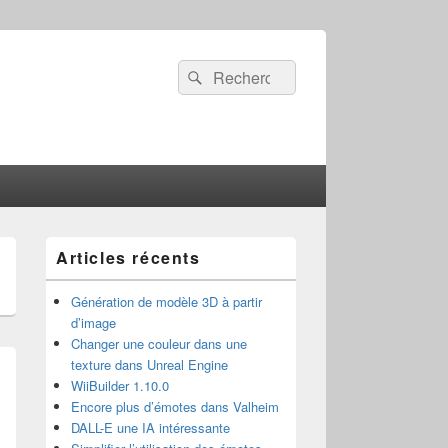
Recherche :
Rechercher
Zone
Articles récents
principale
de
widget
Génération de modèle 3D à partir
pour
d’image
la
Changer une couleur dans une
barre
texture dans Unreal Engine
latérale
WiiBuilder 1.10.0
Encore plus d’émotes dans Valheim
DALL-E une IA intéressante