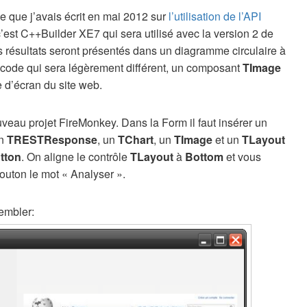
icle que j’avais écrit en mai 2012 sur
l’utilisation de l’API
 c’est C++Builder XE7 qui sera utilisé avec la version 2 de
es résultats seront présentés dans un diagramme circulaire à
 code qui sera légèrement différent, un composant
TImage
e d’écran du site web.
veau projet FireMonkey. Dans la Form il faut insérer un
un
TRESTResponse
, un
TChart
, un
TImage
et un
TLayout
tton
. On aligne le contrôle
TLayout
à
Bottom
et vous
uton le mot « Analyser ».
sembler: