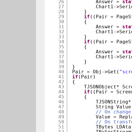
26
Answer = 
sta
27
Chart1->Seri
28
}
29
if
((Pair = PageS
30
{
31
Answer = 
sta
32
Chart1->Seri
33
}
34
if
((Pair = PageS
35
{
36
Answer = 
sta
37
Chart1->Seri
38
}
39
}
40
Pair = Obj->Get(
"scr
41
if
(Pair)
42
{
43
TJSONObject* Scr
44
if
((Pair = Scree
45
{
46
TJSONString*
47
String Value
48
// On change
49
Value = Repl
50
// On transf
51
TBytes LDAta
52
TBytesStream