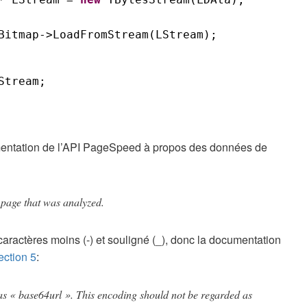
Bitmap->LoadFromStream(LStream);
Stream;
umentation de l’API PageSpeed à propos des données de
 page that was analyzed.
ractères moins (-) et souligné (_), donc la documentation
ction 5
:
as « base64url ». This encoding should not be regarded as