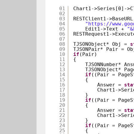
01
Chart1->Series[0]->C
02
03
RESTClient1->BaseURL
04
"
https://www.goo
05
Edit1->Text + 
"&
06
RESTRequest1->Execut
07
08
TJSONObject* Obj = 
s
09
TJSONPair* Pair = Ob
10
if
(Pair)
11
{
12
TJSONNumber* Ans
13
TJSONObject* Pag
14
if
((Pair = PageS
15
{
16
Answer = 
sta
17
Chart1->Seri
18
}
19
if
((Pair = PageS
20
{
21
Answer = 
sta
22
Chart1->Seri
23
}
24
if
((Pair = PageS
25
{