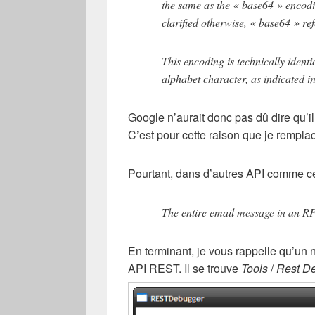
the same as the « base64 » encodi
clarified otherwise, « base64 » ref
This encoding is technically identi
alphabet character, as indicated in
Google n’aurait donc pas dû dire qu’il 
C’est pour cette raison que je rempla
Pourtant, dans d’autres API comme ce
The entire email message in an R
En terminant, je vous rappelle qu’un
API REST. Il se trouve
Tools
/
Rest D