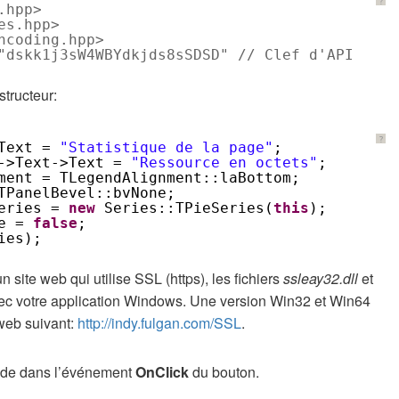
?
.hpp>
es.hpp>
ncoding.hpp>
"dskk1j3sW4WBYdkjds8sSDSD" // Clef d'API
structeur:
?
Text = 
"Statistique de la page"
;
->Text->Text = 
"Ressource en octets"
;
ment = TLegendAlignment::laBottom;
TPanelBevel::bvNone;
eries = 
new
Series::TPieSeries(
this
);
e = 
false
;
ies);
site web qui utilise SSL (https), les fichiers
ssleay32.dll
et
vec votre application Windows. Une version Win32 et Win64
 web suivant:
http://indy.fulgan.com/SSL
.
code dans l’événement
OnClick
du bouton.