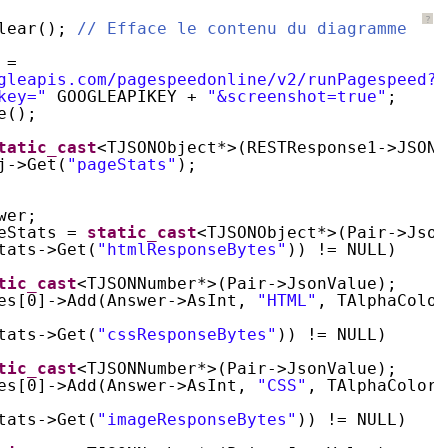
?
lear(); 
// Efface le contenu du diagramme
 =
gleapis.com/pagespeedonline/v2/runPagespeed?u
key="
GOOGLEAPIKEY + 
"&screenshot=true"
;
e();
tatic_cast
<TJSONObject*>(RESTResponse1->JSONV
j->Get(
"pageStats"
);
wer;
eStats = 
static_cast
<TJSONObject*>(Pair->Json
tats->Get(
"htmlResponseBytes"
)) != NULL)
tic_cast
<TJSONNumber*>(Pair->JsonValue);
es[0]->Add(Answer->AsInt, 
"HTML"
, TAlphaColor
tats->Get(
"cssResponseBytes"
)) != NULL)
tic_cast
<TJSONNumber*>(Pair->JsonValue);
es[0]->Add(Answer->AsInt, 
"CSS"
, TAlphaColor(
tats->Get(
"imageResponseBytes"
)) != NULL)