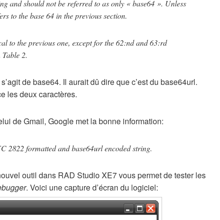
ng and should not be referred to as only « base64 ». Unless
ers to the base 64 in the previous section.
cal to the previous one, except for the 62:nd and 63:rd
 Table 2.
s’agit de base64. Il aurait dû dire que c’est du base64url.
ce les deux caractères.
lui de Gmail, Google met la bonne information:
FC 2822 formatted and base64url encoded string.
 nouvel outil dans RAD Studio XE7 vous permet de tester les
ebugger
. Voici une capture d’écran du logiciel: