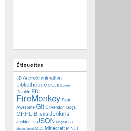
Étiquettes
Android
animation
3D
bibliothèque
DALL-E
Docker
EDI
Dolphin
FireMonkey
Font
Git
Awesome
GitVersion
Gogs
Jenkins
GRRLIB
ia
IIS
JSON
Jenkinsfile
MagicaCSG
Minecraft
MD5
MiNET
MagicaVoxel