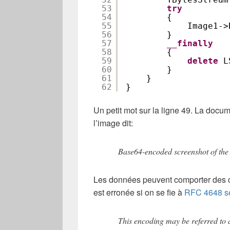
53
try
54
{
55
Image1->
56
}
57
__finally
58
{
59
delete
L
60
}
61
}
62
}
Un petit mot sur la ligne 49. La doc
l’image dit:
Base64-encoded screenshot of the
Les données peuvent comporter des ca
est erronée si on se fie à
RFC 4648 se
This encoding may be referred to 