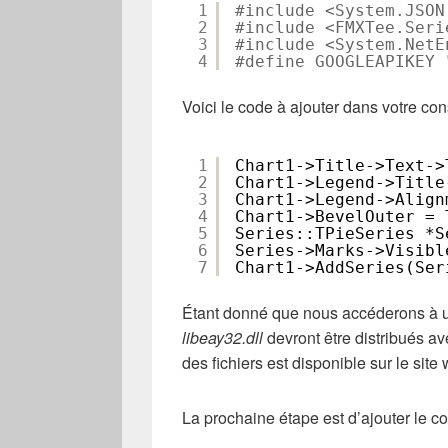
1
#include <System.JSON
2
#include <FMXTee.Seri
3
#include <System.NetE
4
#define GOOGLEAPIKEY 
Voici le code à ajouter dans votre con
1
Chart1->Title->Text->
2
Chart1->Legend->Title
3
Chart1->Legend->Align
4
Chart1->BevelOuter = 
5
Series::TPieSeries *S
6
Series->Marks->Visibl
7
Chart1->AddSeries(Ser
Étant donné que nous accéderons à un 
libeay32.dll
devront être distribués a
des fichiers est disponible sur le site
La prochaine étape est d’ajouter le 