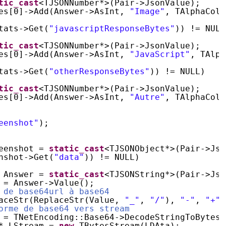
tic_cast
<TJSONNumber*>(Pair->JsonValue);
es[0]->Add(Answer->AsInt, 
"Image"
, TAlphaColo
tats->Get(
"javascriptResponseBytes"
)) != NULL
tic_cast
<TJSONNumber*>(Pair->JsonValue);
es[0]->Add(Answer->AsInt, 
"JavaScript"
, TAlph
tats->Get(
"otherResponseBytes"
)) != NULL)
tic_cast
<TJSONNumber*>(Pair->JsonValue);
es[0]->Add(Answer->AsInt, 
"Autre"
, TAlphaColo
eenshot"
);
eenshot = 
static_cast
<TJSONObject*>(Pair->Jso
nshot->Get(
"data"
)) != NULL)
 Answer = 
static_cast
<TJSONString*>(Pair->Jso
 = Answer->Value();
 de base64url à base64
aceStr(ReplaceStr(Value, 
"_"
, 
"/"
), 
"-"
, 
"+"
)
orme de base64 vers stream
 = TNetEncoding::Base64->DecodeStringToBytes(
* LStream = 
new
TBytesStream(LDAta);