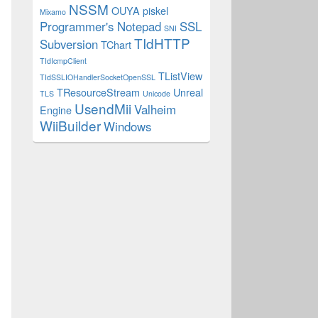
NSSM
OUYA
piskel
Mixamo
Programmer's Notepad
SSL
SNI
TIdHTTP
Subversion
TChart
rl=
"
+
TIdIcmpClient
TListView
TIdSSLIOHandlerSocketOpenSSL
TResourceStream
Unreal
TLS
Unicode
alue);
UsendMii
Valheim
Engine
WiiBuilder
Windows
Value);
(claGreen));
claOrange));