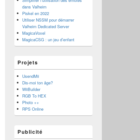
Simplifier l’utilisation des émotes
dans Valheim
Piskel en 2022
Utiliser NSSM pour démarrer
Valheim Dedicated Server
MagicaVoxel
MagicaCSG : un jeu d’enfant
Projets
UsendMii
Dis-moi ton âge?
WiiBuilder
RGB To HEX
Photo ++
RPS Online
Publicité